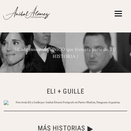
{ Cada momento ÚNICO que formará parte de TU
HISTORIA }
ELI + GUILLE
MÁS HISTORIAS