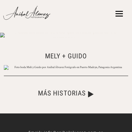
{ Cada momento ÚNICO que formará parte de TU
HISTORIA }
MELY + GUIDO
MÁS HISTORIAS